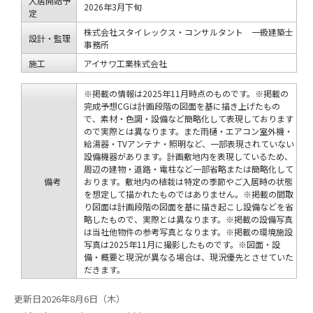
入居開始予
2026年3月下旬
定
株式会社スタイレックス・コンサルタント 一級建築士
設計・監理
事務所
施工
アイサワ工業株式会社
※掲載の情報は2025年11月時点のものです。※掲載の
完成予想CGは計画段階の図面を基に描き上げたもの
で、素材・色調・設備など簡略化して表現しております
ので実際とは異なります。また雨樋・エアコン室外機・
給湯器・TVアンテナ・照明など、一部表現されていない
設備機器があります。計画敷地内を表現しているため、
周辺の建物・道路・電柱など一部省略または簡略化して
備考
おります。敷地内の植栽は特定の季節やご入居時の状態
を想定して描かれたものではありません。※掲載の間取
り図面は計画段階の図面を基に描き起こし設備などを省
略したもので、実際とは異なります。※掲載の設備写真
は当社他物件の参考写真となります。※掲載の環境施設
写真は2025年11月に撮影したものです。※図面・設
備・概要と現況が異なる場合は、現況優先とさせていた
だきます。
更新日2026年8月6日（木）