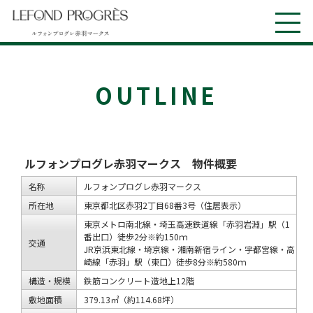
OUTLINE
ルフォンプログレ赤羽マークス 物件概要
名称
ルフォンプログレ赤羽マークス
所在地
東京都北区赤羽2丁目68番3号（住居表示）
東京メトロ南北線・埼玉高速鉄道線「赤羽岩淵」駅（1
番出口）徒歩2分※約150ｍ
交通
JR京浜東北線・埼京線・湘南新宿ライン・宇都宮線・高
崎線「赤羽」駅（東口）徒歩8分※約580ｍ
構造・規模
鉄筋コンクリート造地上12階
敷地面積
379.13㎡（約114.68坪）