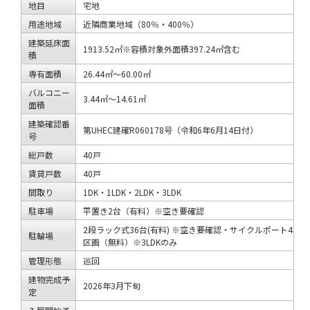
地目
宅地
用途地域
近隣商業地域（80％・400％）
建築延床面
1913.52㎡※容積対象外面積397.24㎡含む
積
専有面積
26.44㎡～60.00㎡
バルコニー
3.44㎡～14.61㎡
面積
建築確認番
第UHEC建確R060178号（令和6年6月14日付）
号
総戸数
40戸
賃貸戸数
40戸
間取り
1DK・1LDK・2LDK・3LDK
駐車場
平置き2台（有料）※空き要確認
2段ラック式36台(有料) ※空き要確認・サイクルポート4
駐輪場
区画（無料）※3LDKのみ
管理形態
巡回
建物完成予
2026年3月下旬
定