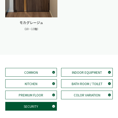
モカグレージュ
（10・13階）
COMMON
INDOOR EQUIPMENT
KITCHEN
BATH ROOM / TOILET
PREMIUM FLOOR
COLOR VARIATION
SECURITY