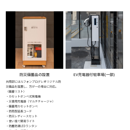
防災備蓄品の設置
EV充電器付駐車場(一部)
共用部にはルフォンプログレオリジナル防
災備品を設置し、万が一の場合に対応。
〈備蓄リスト〉
・カセットボンベ式発電機
・災害用充電器（マルチチャージャ）
・備蓄用カセットボンベ
・防雨型延長コード
・防災レディースセット
・使い捨て簡易ライト
・防塵防滴LEDランタン