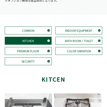
※オプション費用は借主負担となります。
COMMON
INDOOR EQUIPMENT
KITCHEN
BATH ROOM / TOILET
PREMIUM FLOOR
COLOR VARIATION
SECURITY
KITCEN