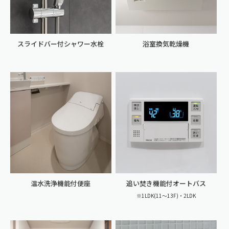
スライドバー付シャワー水栓
浴室換気乾燥機
温水洗浄機能付便座
追い焚き機能付オートバス
※1LDK(11〜13F)・2LDK