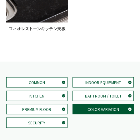
フィオレストーンキッチン天板
COMMON
INDOOR EQUIPMENT
KITCHEN
BATH ROOM / TOILET
PREMIUM FLOOR
COLOR VARIATION
SECURITY