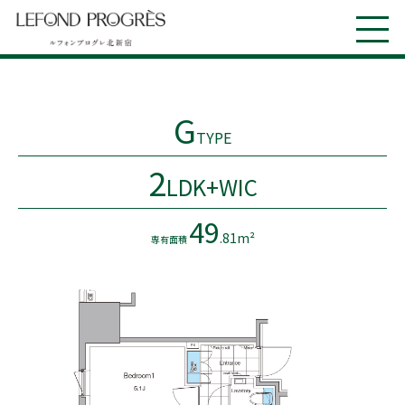
G
TYPE
2
LDK+WIC
49
.81m²
専有面積