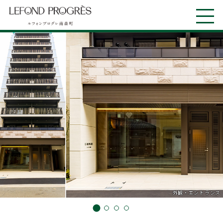
外観・エントランス
エントランスホール
エントランス
リビング