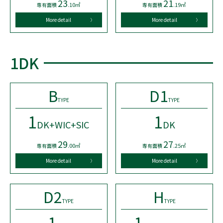
23
21
.10㎡
.19㎡
専有面積
専有面積
More detail
More detail
1DK
B
D1
TYPE
TYPE
1
1
DK+WIC+SIC
DK
29
27
.00㎡
.25㎡
専有面積
専有面積
More detail
More detail
D2
H
TYPE
TYPE
1
1