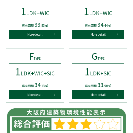
1
1
LDK+WIC
LDK+WIC
33
34
.83㎡
.44㎡
専有面積
専有面積
More detail
More detail
F
G
TYPE
TYPE
1
1
LDK+WIC+SIC
LDK+SIC
34
33
.13㎡
.90㎡
専有面積
専有面積
More detail
More detail