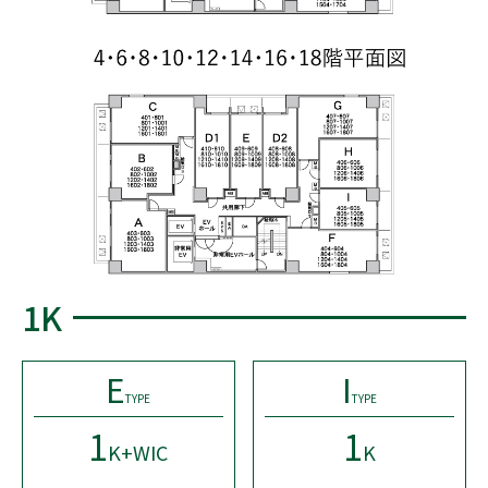
1K
E
I
TYPE
TYPE
1
1
K+WIC
K