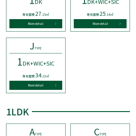
DK
DK+WIC+SIC
27
25
.15㎡
.14㎡
専有面積
専有面積
More detail
More detail
J
TYPE
1
DK+WIC+SIC
34
.13㎡
専有面積
More detail
1LDK
A
C
TYPE
TYPE