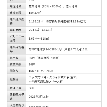
用途地域
商業地域（80％・800％）、防火地域
建築面積
189.52㎡
建築延床面
2,198.27㎡ ※容積対象外面積312.93㎡含む
積
専有面積
25.13㎡～40.42㎡
バルコニー
3.67㎡～4.18㎡
面積
建築確認番
第FBC建確済24-0289-1号（令和7年12月16日）
号
総戸数
36戸（他事務所15区画）
賃貸戸数
36戸
間取り
1DK・1LDK・2LDK
ラック式17台・スライド式11台(有料)
駐輪場
※他来客用駐輪スペース有
管理形態
巡回
建物完成予
2026年3月上旬
定
入居開始予