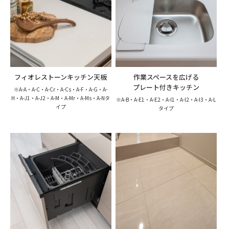
フィオレストーンキッチン天板
作業スペースを広げる
プレート付きキッチン
※A-A・A-C・A-Cr・A-Cs・A-F・A-G・
A-
H・A-J1・A-J2・A-M・A-Mr・
A-Ms・A-Nタ
※A-B・A-E1・A-E2・A-I1・A-I2・A-I3・A-L
イプ
タイプ