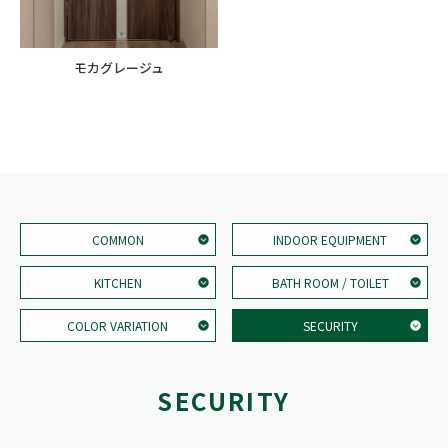
モカグレージュ
COMMON
INDOOR EQUIPMENT
KITCHEN
BATH ROOM / TOILET
COLOR VARIATION
SECURITY
SECURITY