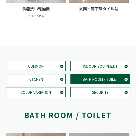
食器洗い乾燥機
玄関・廊下床タイル貼
※3LDKのみ
COMMON
INDOOR EQUIPMENT
KITCHEN
BATH ROOM / TOILET
COLOR VARIATION
SECURITY
BATH ROOM / TOILET