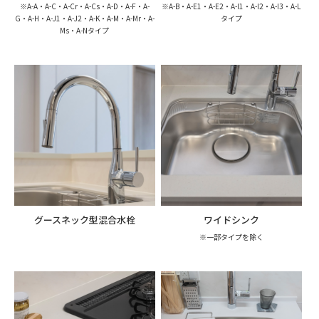
※A-A・A-C・A-Cr・A-Cs・A-D・A-F・
A-
※A-B・A-E1・A-E2・A-I1・A-I2・A-I3・A-L
G・A-H・A-J1・A-J2・A-K・A-M・
A-Mr・A-
タイプ
Ms・A-Nタイプ
グースネック型混合水栓
ワイドシンク
※一部タイプを除く