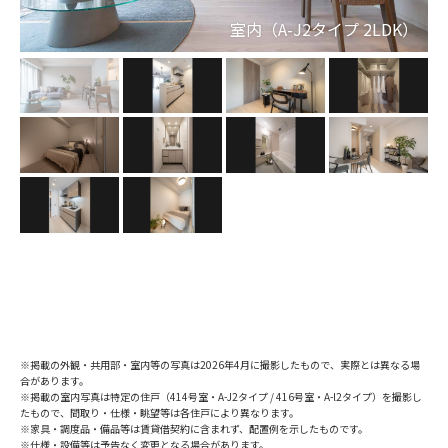
ウォークインクローゼット（A-J2タイプ 2LDK）
キッチン（A-J2タイプ 2LDK）
キッチン（A-l2タイプ 1LDK）
室内（A-J2タイプ 2LDK）
室内（A-J2タイプ 2LDK）
室内（A-J2タイプ 2LDK）
洗面（A-J2タイプ 2LDK）
浴室（A-J2タイプ 2LDK）
室内（A-l2タイプ 1LDK）
室内（A-l2タイプ 1LDK）
※掲載の外観・共用部・室内等の写真は2026年4月に撮影したもので、実際とは異なる場
合があります。
※掲載の室内写真は特定の住戸（414号室・A-J2タイプ / 416号室・A-l2タイプ）を撮影し
たもので、間取り・仕様・眺望等は各住戸により異なります。
※家具・調度品・備品等は賃貸借契約に含まれず、配置例を示したものです。
※仕様・設備等は予告なく変更となる場合があります。