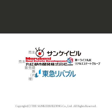
売主
売主
販売提
携
（代
理）
Copyright(C) THE SANKEI BUILDING Co., Ltd. All Rights Reserved.