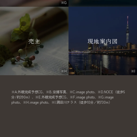
※G
売主
現地案内図
※H
※I
※A.外観完成予想CG、※B.空撮写真、※C.image photo、※D.NOCE（徒歩5
分/約390m）、※E.外観完成予想CG、※F.image photo、※G.image
photo、※H.image photo、※I.隅田川テラス（徒歩10分／約730m）