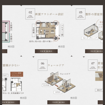
02
03
両面アウトポール設計
整形の居室空間
SPATIAL
SPATIAL
CREATIVITY
CREATIVITY
概念図
概念図
概
VIEW MORE
VIEW MORE
06
07
廊下面積が少ない
ウォールドア
SPATIAL
SPATIAL
TY
CREATIVITY
CREATIVITY
概念図
概念図
VIEW MORE
VIEW MORE