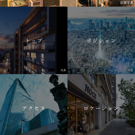
空撮写真
トップ
ポジション
※A
※B
アクセス
ロケーション