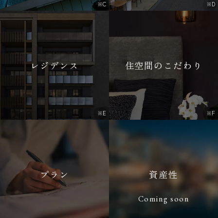
※C
※D
レジデンス
住空間のこだわり
※E
※F
プラン
資産性
Coming soon