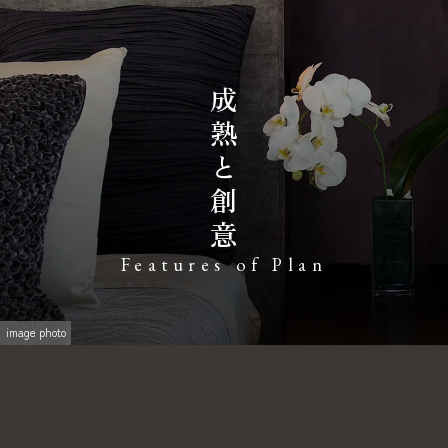
成
熟
と
創
意
Features of Plan
image photo