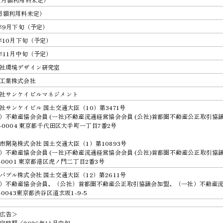
月額利用料未定）
8年9月下旬（予定）
8年10月下旬（予定）
6年11月中旬（予定）
社環境デザイン研究室
工業株式会社
社サンケイビルマネジメント
社サンケイビル 国土交通大臣（10）第3471号
）不動産協会会員 (一社)不動産流通経営協会会員 (公社)首都圏不動産公正取引協
0-0004 東京都千代田区大手町一丁目7番2号
市開発株式会社 国土交通大臣（1）第10893号
）不動産協会会員 (一社)不動産流通経営協会会員 (公社)首都圏不動産公正取引協
5-0001 東京都港区虎ノ門二丁目2番3号
バブル株式会社 国土交通大臣（12）第2611号
）不動産協会会員、（公社）首都圏不動産公正取引協議会加盟、（一社）不動産
-0043東京都渋谷区道玄坂1-9-5
広告＞
定時期／2026年11月中旬