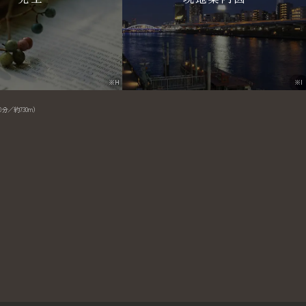
※H
※I
10分／約730m）