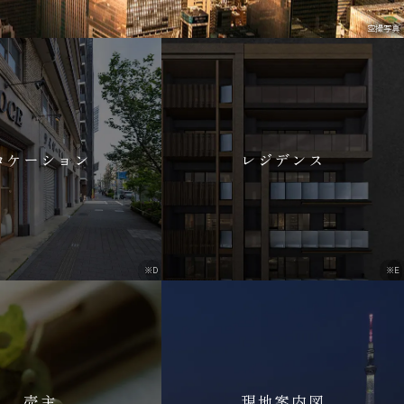
空撮写真
ロケーション
レジデンス
※D
※E
売主
現地案内図