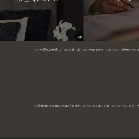
※F
※A.外観完成予想CG、※B.空撮写真、※C.image photo、※D.NOCE（徒歩5分/約390m
※掲載の航空写真は2026年4月に撮影したものにCG加工を施したものです。ま