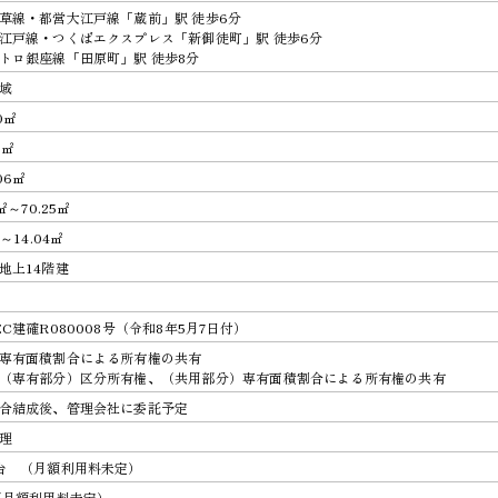
草線・都営大江戸線「蔵前」駅 徒歩6分
江戸線・つくばエクスプレス「新御徒町」駅 徒歩6分
トロ銀座線「田原町」駅 徒歩8分
域
70㎡
1㎡
.06㎡
4㎡～70.25㎡
㎡～14.04㎡
地上14階建
EC建確R080008号（令和8年5月7日付）
専有面積割合による所有権の共有
（専有部分）区分所有権、（共用部分）専有面積割合による所有権の共有
合結成後、管理会社に委託予定
理
台 （月額利用料未定）
（月額利用料未定）