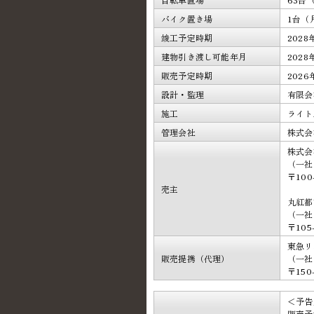
バイク置き場
1台（
竣工予定時期
202
建物引き渡し可能年月
202
販売予定時期
202
設計・監理
有限会
施工
ライト
管理会社
株式会
株式会
（一社
〒10
売主
丸紅都
（一社
〒10
東急リ
販売提携（代理）
（一社
〒150
＜予告
販売予