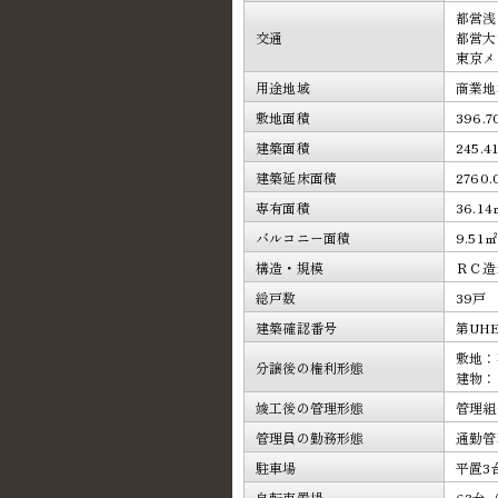
都営浅
交通
都営大
東京メ
用途地域
商業地
敷地面積
396.
建築面積
245.4
建築延床面積
2760
専有面積
36.1
バルコニー面積
9.51
構造・規模
ＲＣ造
総戸数
39戸
建築確認番号
第UH
敷地：
分譲後の権利形態
建物：
竣工後の管理形態
管理組
管理員の勤務形態
通勤管
駐車場
平置3
自転車置場
63台