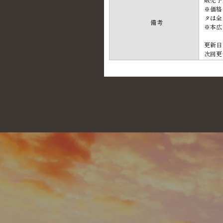
※価格
タは全
備考
※本広
更新日
次回更