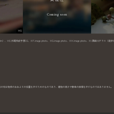
Coming soon
※G
）、※E.外観完成予想CG、※F.image photo、※G.image photo、※H.image photo、※I.隅田川テラス（徒歩
た、光の柱は物件のおおよその位置を示すためのものであり、建物の高さや敷地の規模を示すものではありません。