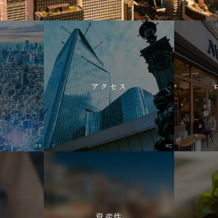
ン
アクセス
※B
※C
資産性