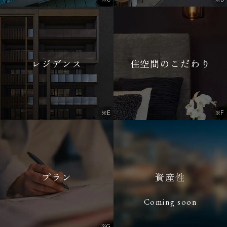
レジデンス
住空間のこだわり
※E
※F
プラン
資産性
Coming soon
※G