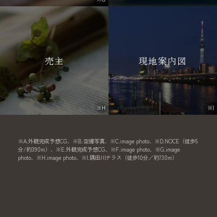
売主
現地案内図
※H
※I
※A.外観完成予想CG、※B.空撮写真、※C.image photo、※D.NOCE（徒歩5
分/約390m）、※E.外観完成予想CG、※F.image photo、※G.image
photo、※H.image photo、※I.隅田川テラス（徒歩10分／約730m）