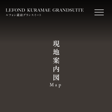
現
地
案
内
図
Map