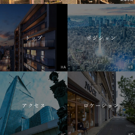
トップ
ポジション
※A
※B
アクセス
ロケーション
※C
※D