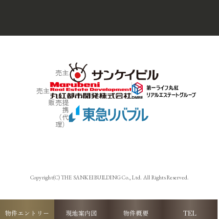
売主
売主
販売提
携
（代
理）
Copyright(C) THE SANKEI BUILDING Co., Ltd. All Rights Reserved.
物件エントリー
現地案内図
物件概要
TEL