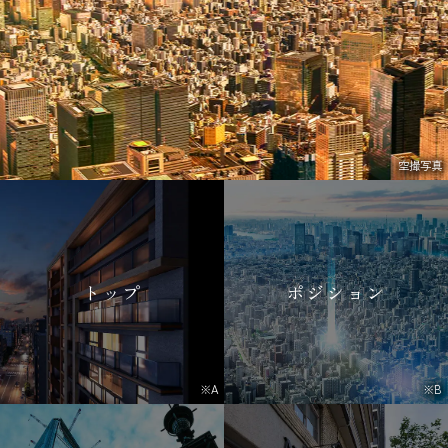
空撮写真
トップ
ポジション
※A
※B