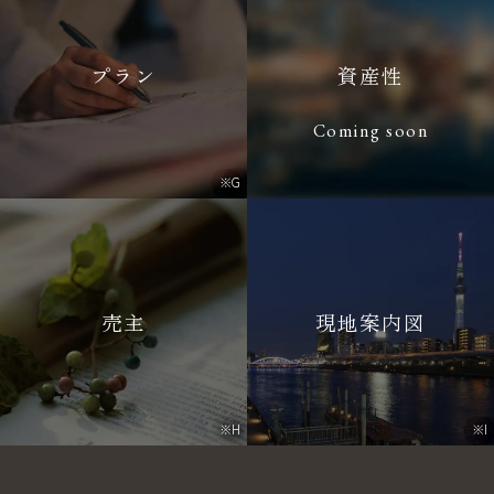
プラン
資産性
Coming soon
※G
売主
現地案内図
※H
※I