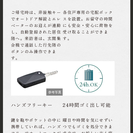
ご帰宅時は、非接触キー
各住戸専用の宅配ボック
でオートドア解錠とエレ
スを設置。お留守の時間
ベーターのお迎えが連動
にも安全・安心に荷物を
し、自動登録された居住
受け取ることができま
階へ。来訪者は、玄関集
す。
合機で通話した行先階の
ボタンのみ操作できま
す。
参考写真
ハンズフリーキー
24時間ゴミ出し可能
鍵を鞄やポケットの中に
曜日や時間を気にせずい
携帯していれば、ハンズ
つでもゴミを処分できま