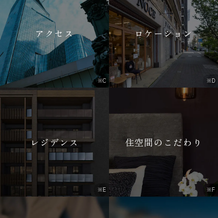
アクセス
ロケーション
※C
※D
レジデンス
住空間のこだわり
※E
※F