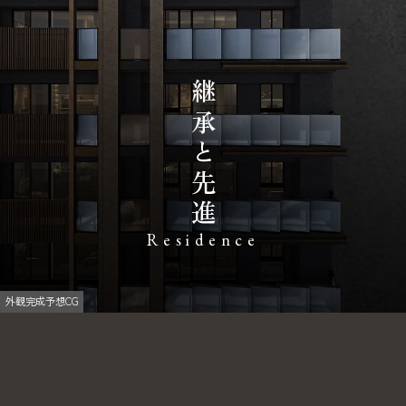
継
承
と
先
進
Residence
外観完成予想CG