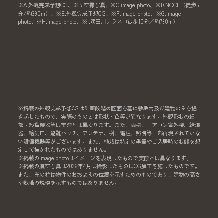
※A.外観完成予想CG、※B.空撮写真、※C.image photo、※D.NOCE（徒歩5
分/約390m）、※E.外観完成予想CG、※F.image photo、※G.image
photo、※H.image photo、※I.隅田川テラス（徒歩10分／約730m）
※掲載の外観完成予想CGは計画段階の図面を基に敷地内及び建物のみを描
き起したもので、実際のものとは形状・色等が異なります。外観形状の細
部・設備機器等は実際とは異なります。また、雨樋、エアコン室外機、給湯
器、給気口、避難ハッチ、アンテナ、桝、電柱、照明等一部再現されていな
い設備機器等がございます。また、植栽は特定の季節やご入居時の状態を想
定して描かれたものではありません。
※掲載のimage photoはイメージを表現したもので実際とは異なります。
※掲載の航空写真は2026年4月に撮影したものにCG加工を施したものです。
また、光の柱は物件のおおよその位置を示すためのものであり、建物の高さ
や敷地の規模を示すものではありません。