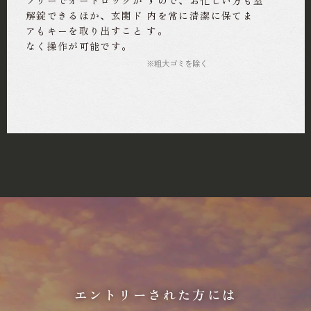
フリーでオートロックが
すので、お忙しい方も室
解錠できるほか、玄関ド
内を常に清潔に保てま
アもキーを取り出すこと
す。
なく操作が可能です。
※粗大ゴミを除く
エントリーされた方には