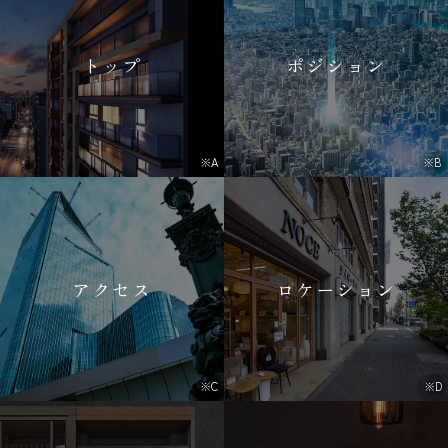
トップ
ポジション
※A
※B
アクセス
ロケーション
※C
※D