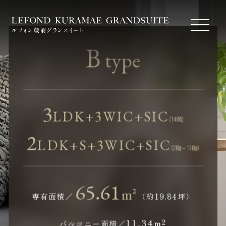
B
type
3
LDK
+3WIC+SIC
(14階)
2
LDK
+S+3WIC+SIC
(2階～13階)
65.61
m²
専有面積／
（約19.84坪）
11.34
m²
バルコニー面積／