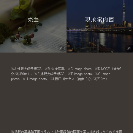
売主
現地案内図
※H
※I
※A.外観完成予想CG、※B.空撮写真、※C.image photo、※D.NOCE（徒歩5
分/約390m）、※E.外観完成予想CG、※F.image photo、※G.image
photo、※H.image photo、※I.隅田川テラス（徒歩10分／約730m）
※掲載の基準階平面イラストは計画段階の図面を基に描き起したもので実際