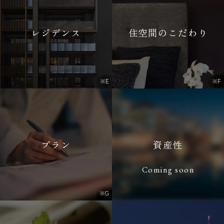
レジデンス
住空間のこだわり
※E
※F
プラン
資産性
Coming soon
※G