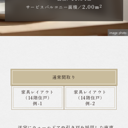
2.00
m²
サービスバルコニー面積／
image photo
通常間取り
家具レイアウト
家具レイアウト
（14階住戸）
（14階住戸）
例-1
例-2
洋室にウォールドアや引き戸を採用した南東