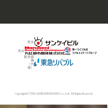
売主
売主
販売提
携
（代
理）
Copyright(C) THE SANKEI BUILDING Co., Ltd. All Rights Reserved.